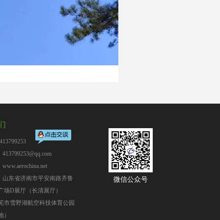
们
13799253
13799253@qq.com
：
www.aerochina.net
：山东省济南市平安南路齐鲁
微信公众号
广场D展厅（长清展厅）
芜市雪野湖航空科技体育公园
地）