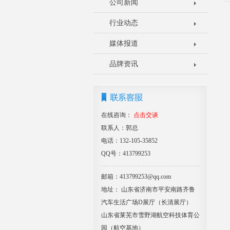
公司新闻
行业动态
媒体报道
品牌资讯
在线咨询：
点击交谈
联系人：郭总
电话：132-105-35852
QQ号：413799253
邮箱：413799253@qq.com
地址： 山东省济南市平安南路齐鲁
汽车生活广场D展厅（长清展厅）
山东省莱芜市雪野湖航空科技体育公
园（航空基地）