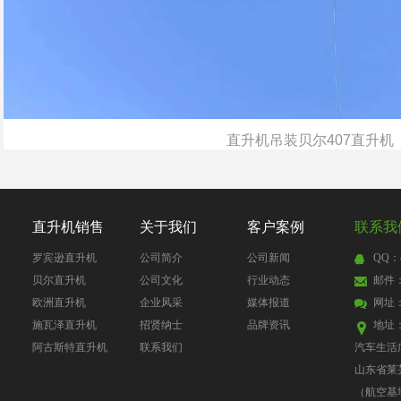
直升机吊装贝尔407直升机
直升机销售
关于我们
客户案例
联系我
罗宾逊直升机
公司简介
公司新闻
QQ：4
贝尔直升机
公司文化
行业动态
邮件：4
欧洲直升机
企业风采
媒体报道
网址
施瓦泽直升机
招贤纳士
品牌资讯
地址
阿古斯特直升机
联系我们
汽车生活
山东省莱
（航空基