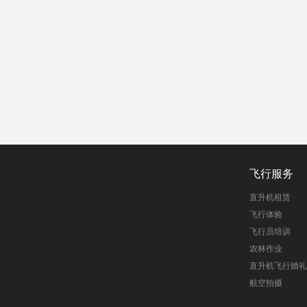
飞行服务
直升机租赁
飞行体验
飞行员培训
农林作业
直升机飞行婚礼
航空拍摄