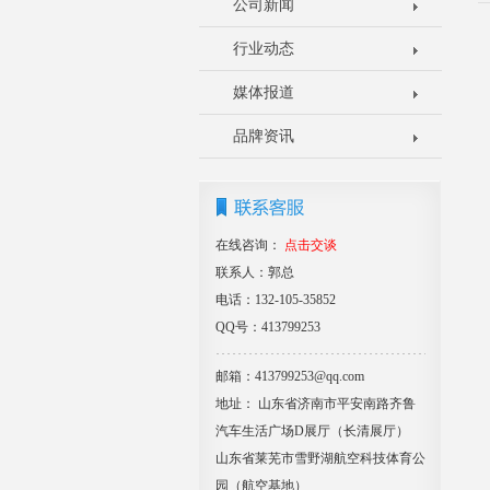
公司新闻
行业动态
媒体报道
品牌资讯
在线咨询：
点击交谈
联系人：郭总
电话：132-105-35852
QQ号：413799253
邮箱：413799253@qq.com
地址： 山东省济南市平安南路齐鲁
汽车生活广场D展厅（长清展厅）
山东省莱芜市雪野湖航空科技体育公
园（航空基地）