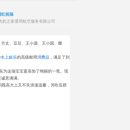
网红祝福
者：山东飞机之家通用航空服务有限公司
、方丈、豆豆、王小源、王小国、耀
种
水上娱乐
的
高级耐用
消费品
，满足了到
实为这场宝宝宴添加了绚丽的一笔。现
是诚意满满。
的既高大上又不失浪漫温馨，另吃瓜群