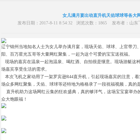
女儿满月宴出动直升机天佑球球等各大
发布日期：2017-8-11 8:54:32 浏览次数：1865 发布
辽宁
锦州
当地知名人士为
女儿举办满月宴，现场天佑、球球
、
上官带刀
阳、百万星光五哥
等大量网红聚集，一起为这个可爱的宝宝送祝福。
现场的嘉宾在温泉一起泡温泉、喝红酒、自拍很是惬意。
现场
游艇这
场嘉宾享受生活的需求。
本次
飞机之家
动用了一架罗宾逊
R44
直升机，引起现场嘉宾的注意，着
场众多网红聚集，天佑、球球等还特地为格格录了一段祝福视频，真的
直升机助力这场网红云集的狂欢盛典，真的够洋气
，
这场宝宝宴举办
众大饱眼福
！