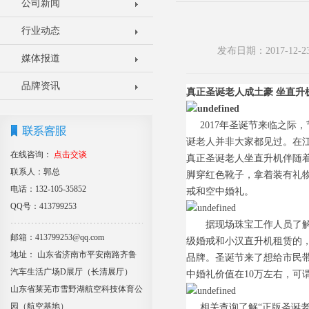
公司新闻
行业动态
发布日期：2017-12
媒体报道
品牌资讯
真正圣诞老人成土豪 坐
直升
2017年圣诞节来临之
诞老人并非大家都见过。在
在线咨询：
点击交谈
真正圣诞老人坐直升机伴随
联系人：郭总
脚穿红色靴子，拿着装有礼
电话：132-105-35852
戒和空中婚礼。
QQ号：413799253
据现场珠宝工作人员了
邮箱：413799253@qq.com
级婚戒和小汉直升机租赁的
地址： 山东省济南市平安南路齐鲁
品牌。圣诞节来了想给市民带
汽车生活广场D展厅（长清展厅）
中婚礼价值在10万左右，
山东省莱芜市雪野湖航空科技体育公
园（航空基地）
相关查询了解“正版圣诞