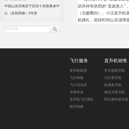
中国山东济南历下区经十东路奥体中
训并持有执照的“圣诞老人”
（北极圈内）。小汉直升机
心（东荷西柳）8号馆
机婚礼，前段时间山东淄博
飞行服务
直升机销售
直升机租赁
罗宾逊直升机
飞行体验
贝尔直升机
飞行员培训
欧洲直升机
农林作业
施瓦泽直升机
直升机飞行婚礼
阿古斯特直升机
航空拍摄