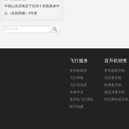
中国山东济南历下区经十东路奥体中
心（东荷西柳）8号馆
飞行服务
直升机销售
直升机租赁
罗宾逊直升机
飞行体验
贝尔直升机
飞行员培训
欧洲直升机
农林作业
施瓦泽直升机
直升机飞行婚礼
阿古斯特直升机
航空拍摄