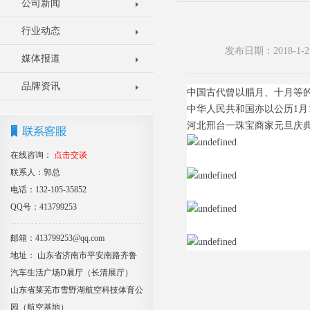
公司新闻
行业动态
发布日期：2018-1
媒体报道
品牌资讯
中国古代曾以腊月、十月等的月
中华人民共和国亦以公历1月
河北邢台一珠宝商家元旦庆
在线咨询：
点击交谈
联系人：郭总
电话：132-105-35852
QQ号：413799253
邮箱：413799253@qq.com
地址： 山东省济南市平安南路齐鲁
汽车生活广场D展厅（长清展厅）
山东省莱芜市雪野湖航空科技体育公
园（航空基地）